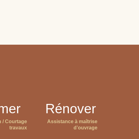
imer
Rénover
n / Courtage
Assistance à maîtrise
travaux
d’ouvrage