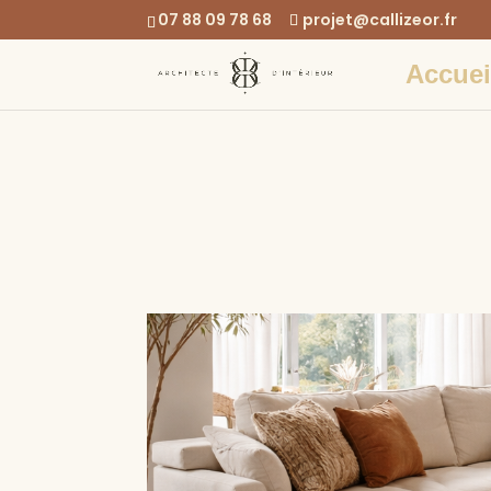
07 88 09 78 68
projet@callizeor.fr
Accuei