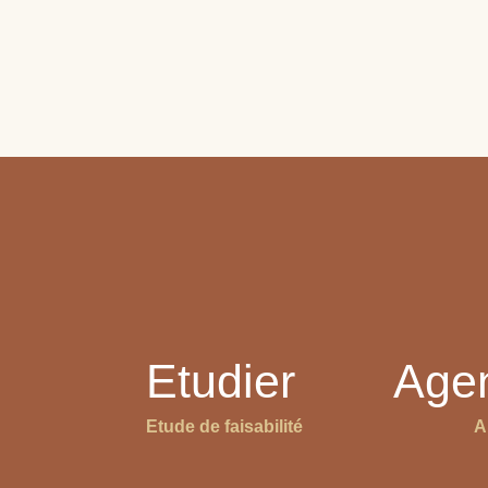
Etudier
Age
Etude de faisabilité
A