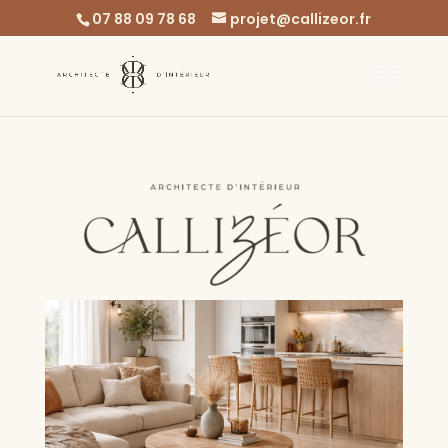
07 88 09 78 68
projet@callizeor.fr